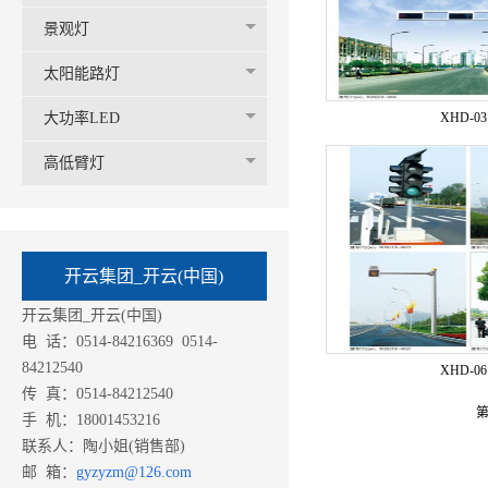
景观灯
太阳能路灯
大功率LED
XHD-03
高低臂灯
开云集团_开云(中国)
开云集团_开云(中国)
电 话：0514-84216369 0514-
84212540
XHD-06
传 真：0514-84212540
第
手 机：18001453216
联系人：陶小姐(销售部)
邮 箱：
gyzyzm@126.com