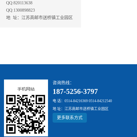
QQ:820113638
QQ:1300898823
地 址：江苏高邮市送桥镇工业园区
咨询热线：
187-5256-3797
电 话：0514-84216369 0514-84212540
地 址：江苏高邮市送桥镇工业园区
更多联系方式