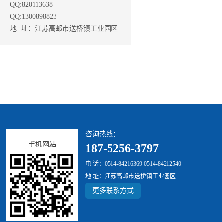
QQ:820113638
QQ:1300898823
地 址：江苏高邮市送桥镇工业园区
咨询热线：
187-5256-3797
电 话：0514-84216369 0514-84212540
地 址：江苏高邮市送桥镇工业园区
更多联系方式