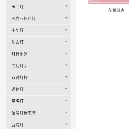
玉兰灯
荣誉资质
风光互补路灯
中华灯
仿古灯
灯具系列
专利灯头
双臂灯杆
道路灯
草坪灯
信号灯标志牌
庭院灯