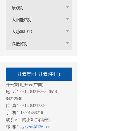
景观灯
太阳能路灯
大功率LED
高低臂灯
开云集团_开云(中国)
开云集团_开云(中国)
电 话：0514-84216369 0514-
84212540
传 真：0514-84212540
手 机：18001453216
联系人：陶小姐(销售部)
邮 箱：
gyzyzm@126.com