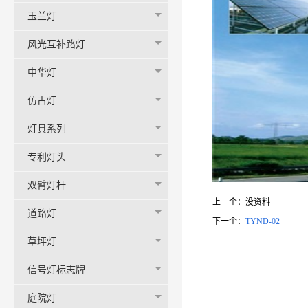
玉兰灯
风光互补路灯
中华灯
仿古灯
灯具系列
专利灯头
双臂灯杆
上一个：
没资料
道路灯
下一个：
TYND-02
草坪灯
信号灯标志牌
庭院灯