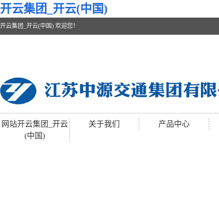
开云集团_开云(中国)
开云集团_开云(中国) 欢迎您！
网站开云集团_开云
关于我们
产品中心
(中国)