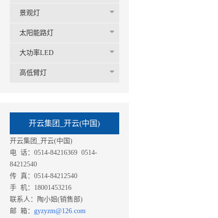
景观灯
太阳能路灯
大功率LED
高低臂灯
开云集团_开云(中国)
开云集团_开云(中国)
电 话：0514-84216369 0514-
84212540
传 真：0514-84212540
手 机：18001453216
联系人：陶小姐(销售部)
邮 箱：
gyzyzm@126.com